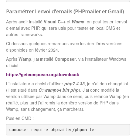
Paramétrer l'envoi d'emails (PHPmailer et Gmail)
Après avoir installé
Visual C++
et
Wamp
, on peut tester l'envoi
d'email avec PHP, qui sera utile pour tester en local CMS et
autres frameworks.
Ci-dessous quelques remarques avec les dernières versions
disponibles en février 2024.
Après
Wamp
, j'ai installé
Composer
, via l'installateur Windows
officiel :
https://getcomposer.org/download/
L'installateur a choisi d'utiliser
php7.4.33
, je n'ai rien changé lol
(il est situé dans
C:\wamp64\bin\php
). J'ai donc modifié la
version utilisée par Wamp dans ce sens, puis relancé Wamp (en
réalité, plus tard j'ai remis la dernière version de PHP dans
Wamp, sans changement, ça marchera).
Puis en CMD :
composer require phpmailer/phpmailer