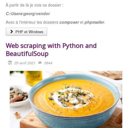
À partir de là je vois ce dossier :
C:\Users\georg\vendor
Avec à l'intérieur les dossiers
composer
et
phpmailer
.
PHP et Windows
Web scraping with Python and
BeautifulSoup
25 avril 2021
5644