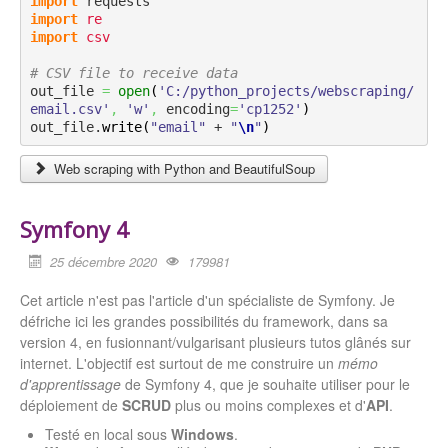
import
import
re
import
csv
# CSV file to receive data
out_file 
=
open
(
'C:/python_projects/webscraping/
email.csv'
,
'w'
,
 encoding
=
'cp1252'
)
out_file.
write
(
"email"
 + 
"
\n
"
)
Web scraping with Python and BeautifulSoup
Symfony 4
25 décembre 2020
179981
Cet article n'est pas l'article d'un spécialiste de Symfony. Je
défriche ici les grandes possibilités du framework, dans sa
version 4, en fusionnant/vulgarisant plusieurs tutos glânés sur
internet. L'objectif est surtout de me construire un
mémo
d'apprentissage
de Symfony 4, que je souhaite utiliser pour le
déploiement de
SCRUD
plus ou moins complexes et d'
API
.
Testé en local sous
Windows
.