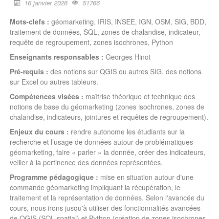
16 janvier 2026
51766
Mots-clefs :
géomarketing, IRIS, INSEE, IGN, OSM, SIG, BDD,
traitement de données, SQL, zones de chalandise, indicateur,
requête de regroupement, zones isochrones, Python
Enseignants responsables :
Georges Hinot
Pré-requis :
des notions sur QGIS ou autres SIG, des notions
sur Excel ou autres tableurs.
Compétences visées :
maîtrise théorique et technique des
notions de base du géomarketing (zones isochrones, zones de
chalandise, indicateurs, jointures et requêtes de regroupement).
Enjeux du cours :
rendre autonome les étudiants sur la
recherche et l’usage de données autour de problématiques
géomarketing, faire « parler » la donnée, créer des indicateurs,
veiller à la pertinence des données représentées.
Programme pédagogique :
mise en situation autour d'une
commande géomarketing impliquant la récupération, le
traitement et la représentation de données. Selon l'avancée du
cours, nous irons jusqu'à utiliser des fonctionnalités avancées
de QGIS (SQL spatial) et Python (création de zones isochrones