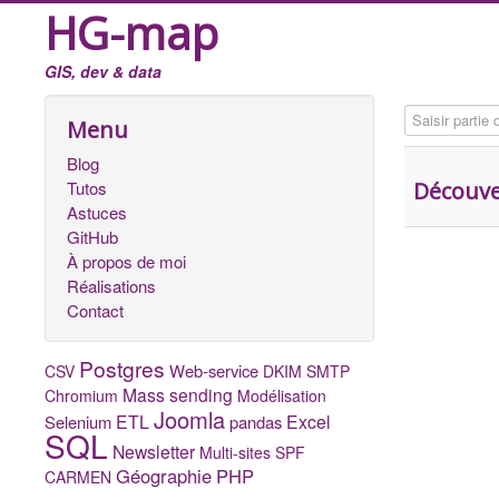
HG-map
GIS, dev & data
Saisir partie du
Menu
Blog
Tutos
Découve
Astuces
GitHub
À propos de moi
Réalisations
Contact
Postgres
Web-service
CSV
DKIM
SMTP
Mass sending
Chromium
Modélisation
Joomla
ETL
Excel
Selenium
pandas
SQL
Newsletter
Multi-sites
SPF
Géographie
PHP
CARMEN