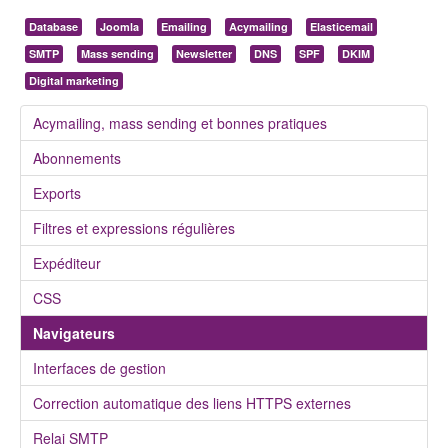
Database
Joomla
Emailing
Acymailing
Elasticemail
SMTP
Mass sending
Newsletter
DNS
SPF
DKIM
Digital marketing
Acymailing, mass sending et bonnes pratiques
Abonnements
Exports
Filtres et expressions régulières
Expéditeur
CSS
Navigateurs
Interfaces de gestion
Correction automatique des liens HTTPS externes
Relai SMTP