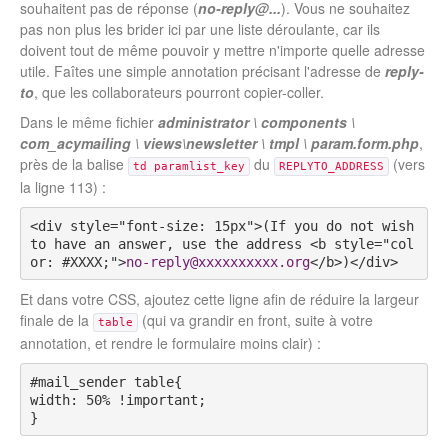
souhaitent pas de réponse (
no-reply@...
). Vous ne souhaitez
pas non plus les brider ici par une liste déroulante, car ils
doivent tout de même pouvoir y mettre n'importe quelle adresse
utile. Faîtes une simple annotation précisant l'adresse de
reply-
to
, que les collaborateurs pourront copier-coller.
Dans le même fichier
administrator \ components \
com_acymailing \ views\newsletter \ tmpl \ param.form.php
,
près de la balise
du
(vers
td paramlist_key
REPLYTO_ADDRESS
la ligne 113) :
<div style="font-size: 15px">(If you do not wish 
to have an answer, use the address <b style="col
or: #XXXX;">
no-reply@xxxxxxxxxx.org
</b>)</div>
Et dans votre CSS, ajoutez cette ligne afin de réduire la largeur
finale de la
(qui va grandir en front, suite à votre
table
annotation, et rendre le formulaire moins clair) :
#mail_sender table{
width: 50% !important;
}