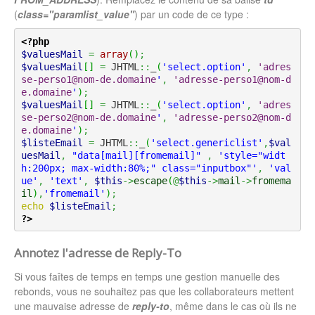
(
class="paramlist_value"
) par un code de ce type :
<?php
$valuesMail
=
array
(
)
;
$valuesMail
[
]
=
 JHTML
::
_
(
'select.option'
,
'adres
se-perso1@nom-de.domaine
'
,
'adresse-perso1@nom-d
e.domaine
'
)
;
$valuesMail
[
]
=
 JHTML
::
_
(
'select.option'
,
'adres
se-perso2@nom-de.domaine
'
,
'adresse-perso2@nom-d
e.domaine
'
)
;
$listeEmail
=
 JHTML
::
_
(
'select.genericlist'
,
$val
uesMail
,
"data[mail][fromemail]"
,
'style="widt
h:200px; max-width:80%;" class="inputbox"'
,
'val
ue'
,
'text'
,
$this
->
escape
(
@
$this
->
mail
->
fromema
il
)
,
'fromemail'
)
;
echo
$listeEmail
;
?>
Annotez l'adresse de Reply-To
Si vous faîtes de temps en temps une gestion manuelle des
rebonds, vous ne souhaitez pas que les collaborateurs mettent
une mauvaise adresse de
reply-to
, même dans le cas où ils ne