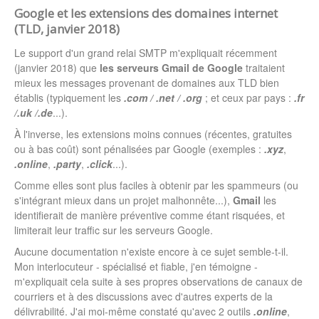
Google et les extensions des domaines internet
(TLD, janvier 2018)
Le support d'un grand relai SMTP m'expliquait récemment
(janvier 2018) que
les serveurs Gmail de Google
traitaient
mieux les messages provenant de domaines aux TLD bien
établis (typiquement les
.com /
.net /
.org
; et ceux par pays :
.fr
/
.uk /
.de
...).
À l'inverse, les extensions moins connues (récentes, gratuites
ou à bas coût) sont pénalisées par Google (exemples :
.xyz
,
.online
,
.party
,
.click
...).
Comme elles sont plus faciles à obtenir par les spammeurs (ou
s'intégrant mieux dans un projet malhonnête...),
Gmail
les
identifierait de manière préventive comme étant risquées, et
limiterait leur traffic sur les serveurs Google.
Aucune documentation n'existe encore à ce sujet semble-t-il.
Mon interlocuteur - spécialisé et fiable, j'en témoigne -
m'expliquait cela suite à ses propres observations de canaux de
courriers et à des discussions avec d'autres experts de la
délivrabilité. J'ai moi-même constaté qu'avec 2 outils
.online
,