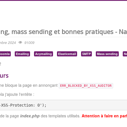
ing, mass sending et bonnes pratiques - Na
mbre 2024
91009
Joomla
Emailing
Acymailing
Elasticemail
SMTP
Mass sending
Ne
2
urs
me bloque la page en annonçant
ERR_BLOCKED_BY_XSS_AUDITOR
la j'ajoute l'entête :
-XSS-Protection: 0');
 de la page
index.php
des templates utilisés.
Attention à faire en pa