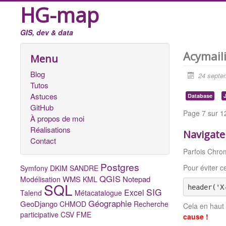
HG-map
GIS, dev & data
Acymail
Menu
Blog
24 septe
Tutos
Astuces
Database
GitHub
Page 7 sur 1
À propos de moi
Réalisations
Navigate
Contact
Parfois Chro
Postgres
Pour éviter ce
Symfony
DKIM
SANDRE
QGIS
WMS
Notepad
Modélisation
KML
SQL
header('X
SIG
Excel
Talend
Métacatalogue
Géographie
GeoDjango
CHMOD
Recherche
Cela en haut
participative
CSV
FME
cause !