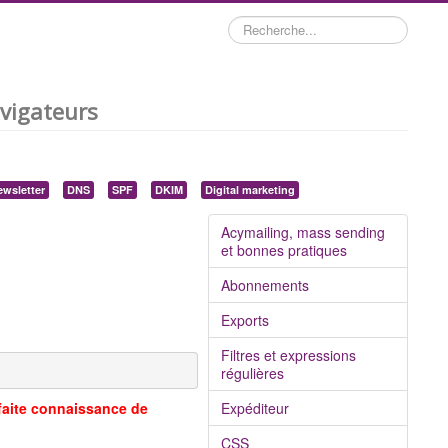
Rechercher
vigateurs
wsletter
DNS
SPF
DKIM
Digital marketing
Acymailing, mass sending
et bonnes pratiques
Abonnements
Exports
Filtres et expressions
régulières
rfaite connaissance de
Expéditeur
CSS