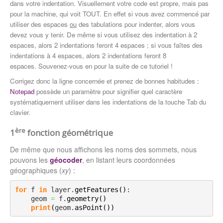
dans votre indentation. Visuellement votre code est propre, mais pas
pour la machine, qui voit TOUT. En effet si vous avez commencé par
utiliser des espaces
ou
des tabulations pour indenter, alors vous
devez vous y tenir. De même si vous utilisez des indentation à 2
espaces, alors 2 indentations feront 4 espaces ; si vous faîtes des
indentations à 4 espaces, alors 2 indentations feront 8
espaces. Souvenez-vous en pour la suite de ce tutoriel !
Corrigez donc la ligne concernée et prenez de bonnes habitudes :
Notepad
possède un paramètre pour signifier quel caractère
systématiquement utiliser dans les indentations de la touche Tab du
clavier.
ère
1
fonction géométrique
De même que nous affichons les noms des sommets, nous
pouvons les
géocoder
, en listant leurs coordonnées
géographiques (
xy
) :
for
 f 
in
 layer.
getFeatures
(
)
:

    geom 
=
 f.
geometry
(
)
print
(
geom.
asPoint
(
)
)