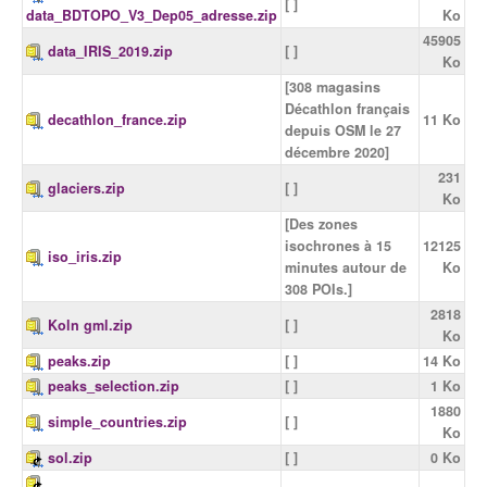
[ ]
data_BDTOPO_V3_Dep05_adresse.zip
Ko
45905
data_IRIS_2019.zip
[ ]
Ko
[308 magasins
Décathlon français
decathlon_france.zip
11 Ko
depuis OSM le 27
décembre 2020]
231
glaciers.zip
[ ]
Ko
[Des zones
isochrones à 15
12125
iso_iris.zip
minutes autour de
Ko
308 POIs.]
2818
Koln gml.zip
[ ]
Ko
peaks.zip
[ ]
14 Ko
peaks_selection.zip
[ ]
1 Ko
1880
simple_countries.zip
[ ]
Ko
sol.zip
[ ]
0 Ko