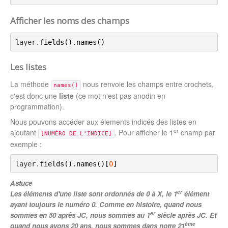
Afficher les noms des champs
layer.
fields
(
)
.
names
(
)
Les listes
La méthode
nous renvoie les champs entre crochets,
names()
c'est donc une
liste
(ce mot n'est pas anodin en
programmation).
Nous pouvons accéder aux élements indicés des listes en
er
ajoutant
. Pour afficher le 1
champ par
[NUMÉRO DE L'INDICE]
exemple :
layer.
fields
(
)
.
names
(
)
[
0
]
Astuce
er
Les éléments d'une liste sont ordonnés de 0 à X, le 1
élément
ayant toujours le numéro 0. Comme en histoire, quand nous
er
sommes en 50 après JC, nous sommes au 1
siècle après JC. Et
ème
quand nous avons 20 ans, nous sommes dans notre 21