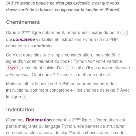
Si à ce stade la boucle ne s'est pas exécutée, c'est que vous
↵
devez sortir de la boucle, en tapant sur la touche
(
Entrée
).
Cheminement
ème
Dans la 2
ligne notamment, remarquez l'usage du point (
),
.
qui
concatène
variables et instructions Python (là ou PHP
concatène les
chaînes
).
Ce n'est donc plus une simple concaténation, mais plutôt le
signe d'un
cheminement
du code : Python
voit
votre variable
, mais étant suivie d'un
il sait qu'il y a
quelque chose à
layer
.
faire dessus
. Quoi donc ? Y lancer la méthode qui suit.
Mais au fait, si le point sert à Python pour concaténer des
instructions, comment concatène-t-il les chaînes de texte ? Avec
le signe
.
+
Indentation
ème
Observez
l'indentation
devant la 3
ligne. L'indentation est
partie intégrante du langage Python, elle permet de structurer
son code et plus encore, de
signifier
des choses dans le code.