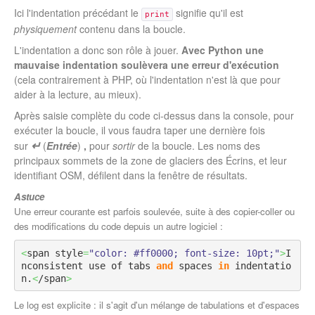
Ici l'indentation précédant le
signifie qu'il est
print
physiquement
contenu dans la boucle.
L'indentation a donc son rôle à jouer.
Avec Python une
mauvaise indentation soulèvera une erreur d'exécution
(cela contrairement à PHP, où l'indentation n'est là que pour
aider à la lecture, au mieux).
Après saisie complète du code ci-dessus dans la console, pour
exécuter la boucle, il vous faudra taper une dernière fois
↵
sur
(
Entrée
)
,
pour
sortir
de la boucle. Les noms des
principaux sommets de la zone de glaciers des Écrins, et leur
identifiant OSM, défilent dans la fenêtre de résultats.
Astuce
Une erreur courante est parfois soulevée, suite à des copier-coller ou
des modifications du code depuis un autre logiciel :
<
span style
=
"color: #ff0000; font-size: 10pt;"
>
I
nconsistent use of tabs 
and
 spaces 
in
 indentatio
n.
<
/span
>
Le log est explicite : il s'agit d'un mélange de tabulations et d'espaces