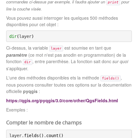
commandes ci-dessus par exemple, il faudra ajouter un
pour
print
lire la couche visée.
Vous pouvez aussi interroger les quelques 500 méthodes
disponibles pour cet objet :
dir
(
layer
)
Ci-dessus, la variable
est soumise en tant que
layer
paramètre
(ce mot n'est pas anodin en programmation) de la
fonction
, entre parenthèse. La fonction sait donc
sur quoi
dir
s'appliquer.
L'une des méthodes disponibles ets la méthode
,
fields()
nous pouvons consulter toutes ces options sur la documentation
officielle
pyqgis
:
https://qgis.org/pyqgis/3.0/core/other/QgsFields.html
Exemples :
Compter le nombre de champs
layer.
fields
(
)
.
count
(
)