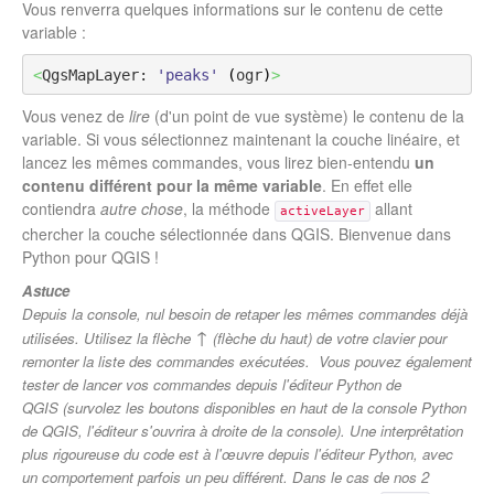
Vous renverra quelques informations sur le contenu de cette
variable :
<
QgsMapLayer: 
'peaks'
(
ogr
)
>
Vous venez de
lire
(d'un point de vue système) le contenu de la
variable. Si vous sélectionnez maintenant la couche linéaire, et
lancez les mêmes commandes, vous lirez bien-entendu
un
contenu différent pour la même variable
. En effet elle
contiendra
autre chose
, la méthode
allant
activeLayer
chercher la couche sélectionnée dans QGIS. Bienvenue dans
Python pour QGIS !
Astuce
Depuis la console, nul besoin de retaper les mêmes commandes déjà
↑
utilisées. Utilisez la flèche
(flèche du haut) de votre clavier pour
remonter la liste des commandes exécutées.
Vous pouvez également
tester de lancer vos commandes depuis l'éditeur Python de
QGIS
(survolez les boutons disponibles en haut de la console Python
de QGIS, l'éditeur s'ouvrira à droite de la console)
. Une interprêtation
plus rigoureuse du code est à l'œuvre depuis l'éditeur Python, avec
un comportement parfois un peu différent. Dans le cas de nos 2