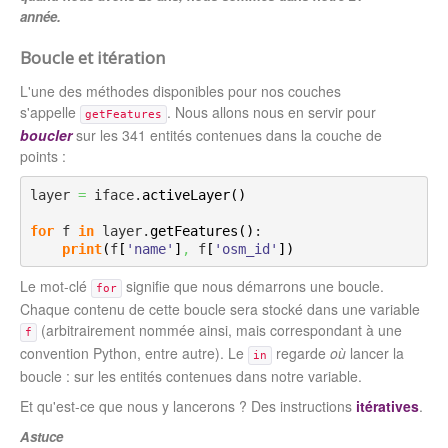
année.
Boucle et itération
L'une des méthodes disponibles pour nos couches
s'appelle
. Nous allons nous en servir pour
getFeatures
boucler
sur les 341 entités contenues dans la couche de
points :
layer 
=
 iface.
activeLayer
(
)
for
 f 
in
 layer.
getFeatures
(
)
:

print
(
f
[
'name'
]
,
 f
[
'osm_id'
]
)
Le mot-clé
signifie que nous démarrons une boucle.
for
Chaque contenu de cette boucle sera stocké dans une variable
(arbitrairement nommée ainsi, mais correspondant à une
f
convention Python, entre autre). Le
regarde
où
lancer la
in
boucle : sur les entités contenues dans notre variable.
Et qu'est-ce que nous y lancerons ? Des instructions
itératives
.
Astuce