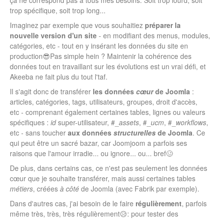
trop spécifique, soit trop long...
Imaginez par exemple que vous souhaitiez
préparer la
nouvelle version d'un site
- en modifiant des menus, modules,
catégories, etc - tout en y insérant les données du site en
production😎Pas simple hein ? Maintenir la cohérence des
données tout en travaillant sur les évolutions est un vrai défi, et
Akeeba ne fait plus du tout l'taf.
Il s'agit donc de transférer
les données
cœur
de Joomla
:
articles, catégories, tags, utilisateurs, groupes, droit d'accès,
etc - comprenant également certaines tables, lignes ou valeurs
spécifiques :
id
super-utilisateur, #_
assets
, #_
ucm
, #_
workflows
,
etc - sans toucher
aux données
structurelles
de Joomla
. Ce
qui peut être un sacré bazar, car Joomjoom a parfois ses
raisons que l'amour irradie... ou ignore... ou... bref🥴
De plus, dans certains cas, ce n'est pas seulement les données
cœur que je souhaite transférer, mais aussi certaines tables
métiers
, créées
à côté
de Joomla (avec Fabrik par exemple).
Dans d'autres cas, j'ai besoin de le faire
régulièrement
, parfois
même très, très, très régulièrement😥: pour tester des