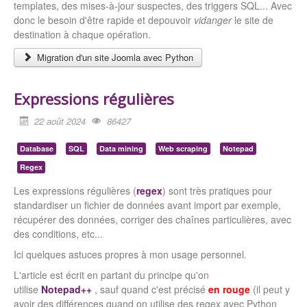
templates, des mises-à-jour suspectes, des triggers SQL... Avec
donc le besoin d'être rapide et depouvoir
vidanger
le site de
destination à chaque opération.
Migration d'un site Joomla avec Python
Expressions régulières
22 août 2024
86427
Database
SQL
Data mining
Web scraping
Notepad
Regex
Les expressions régulières (
regex
) sont très pratiques pour
standardiser un fichier de données avant import par exemple,
récupérer des données, corriger des chaînes particulières, avec
des conditions, etc...
Ici quelques astuces propres à mon usage personnel
.
L'article est écrit en partant du principe qu'on
utilise
Notepad++
, sauf quand c'est précisé
en rouge
(il peut y
avoir des différences quand on utilise des regex avec Python