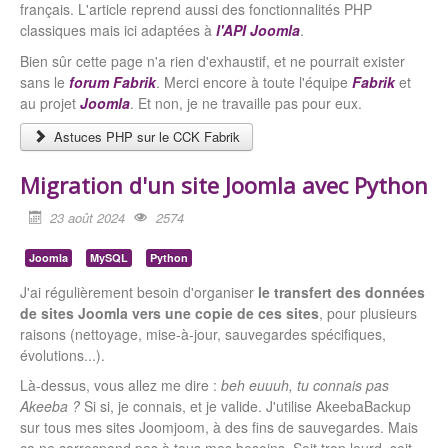
français. L'article reprend aussi des fonctionnalités PHP
classiques mais ici adaptées à
l'API Joomla
.
Bien sûr cette page n'a rien d'exhaustif, et ne pourrait exister
sans le
forum Fabrik
. Merci encore à toute l'équipe
Fabrik
et
au projet
Joomla
. Et non, je ne travaille pas pour eux.
Astuces PHP sur le CCK Fabrik
Migration d'un site Joomla avec Python
23 août 2024
2574
Joomla
MySQL
Python
J'ai régulièrement besoin d'organiser
le transfert des données
de sites Joomla vers une copie de ces sites
, pour plusieurs
raisons (nettoyage, mise-à-jour, sauvegardes spécifiques,
évolutions...).
Là-dessus, vous allez me dire :
beh euuuh, tu connais pas
Akeeba ?
Si si, je connais, et je valide. J'utilise AkeebaBackup
sur tous mes sites Joomjoom, à des fins de sauvegardes. Mais
ça ne correspond pas à tous mes besoins. Soit trop lourd, soit