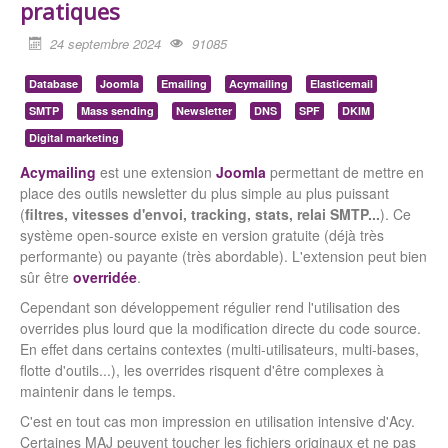
pratiques
24 septembre 2024
91085
Database
Joomla
Emailing
Acymailing
Elasticemail
SMTP
Mass sending
Newsletter
DNS
SPF
DKIM
Digital marketing
Acymailing
est une extension
Joomla
permettant de mettre en
place des outils newsletter du plus simple au plus puissant
(
filtres, vitesses d'envoi, tracking, stats, relai SMTP...
). Ce
système open-source existe en version gratuite (déjà très
performante) ou payante (très abordable). L'extension peut bien
sûr être
overridée
.
Cependant son développement régulier rend l'utilisation des
overrides plus lourd que la modification directe du code source.
En effet dans certains contextes (multi-utilisateurs, multi-bases,
flotte d'outils...), les overrides risquent d'être complexes à
maintenir dans le temps.
C'est en tout cas mon impression en utilisation intensive d'Acy.
Certaines MAJ peuvent toucher les fichiers originaux et ne pas