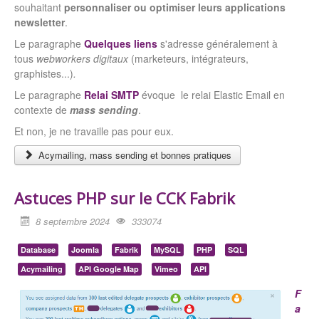
souhaitant
personnaliser ou optimiser leurs applications
newsletter
.
Le paragraphe
Quelques liens
s'adresse généralement à
tous
webworkers digitaux
(marketeurs, intégrateurs,
graphistes...)
.
Le paragraphe
Relai SMTP
évoque le relai Elastic Email en
contexte de
mass sending
.
Et non, je ne travaille pas pour eux.
Acymailing, mass sending et bonnes pratiques
Astuces PHP sur le CCK Fabrik
8 septembre 2024
333074
Database
Joomla
Fabrik
MySQL
PHP
SQL
Acymailing
API Google Map
Vimeo
API
F
a