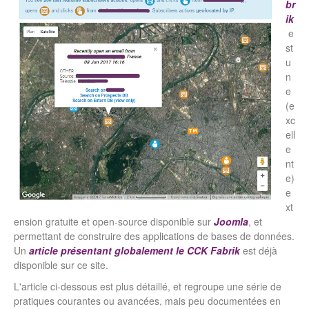
br
ik
e
st
u
n
e
(e
xc
ell
e
nt
e)
e
xt
ension gratuite et open-source disponible sur
Joomla
, et
permettant de construire des applications de bases de données.
Un
article présentant globalement le CCK Fabrik
est déjà
disponible sur ce site.
L'article ci-dessous est plus détaillé, et regroupe une série de
pratiques courantes ou avancées, mais peu documentées en