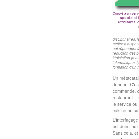
Couplé à un serv
spatiales et
attributaires,
disciplinaires,
mettre à dispos
qui répondent à
réduction des b
législation (mai
informatiques (
formation d'un 
Un métacatal
donnée. C'es
commande, on
restaurant...
le service ou 
cuisine ne su
L'interfaçag
est donc ind
Sans cela, et