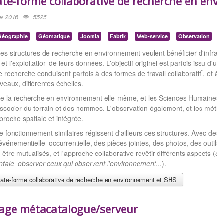
late-forme collaborative de recherche en e
re 2016
5525
Géographie
Géomatique
Joomla
Fabrik
Web-service
Observation
 structures de recherche en environnement veulent bénéficier d'infra
 et l'exploitation de leurs données. L'objectif originel est parfois issu 
*
e recherche conduisent parfois à des formes de travail collaboratif
, et
iveaux, différentes échelles.
re la recherche en environnement elle-même, et les Sciences Humaines 
issocier du terrain et des hommes. L'observation également, et les m
roche spatiale et intégrée.
fonctionnement similaires régissent d'ailleurs ces structures. Avec de
vénementielle, occurrentielle, des pièces jointes, des photos, des outils,
être mutualisés, et l'approche collaborative revêtir différents aspects (
ntale
,
observer ceux qui observent l'environnement
...).
ate-forme collaborative de recherche en environnement et SHS
çage métacatalogue/serveur