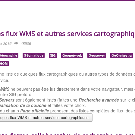
s flux WMS et autres services cartographi
re 2016
48506
Géographie
Géomatique
SIG
Geonetwork
Geoserver
GeOrchestra
HOM
e liste de quelques flux cartographiques ou autres types de données di
rvice.
 WMS
ne peuvent pas être lus directement dans votre navigateur, mais 
otre SIG préféré.
Servers
sont également listés (faites une
Recherche avancée
sur le 
ualisation de la couche
et faites votre choix.
s du champ
Page officielle
proposent des listes complètes de flux, des 
ques flux WMS et autres services cartographiques