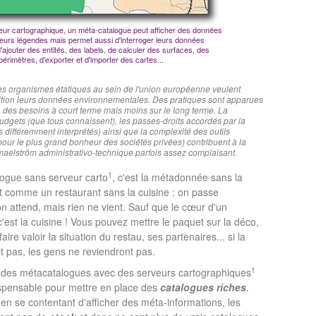
eur cartographique, un méta-catalogue peut afficher des données
 leurs légendes mais permet aussi d'interroger leurs données
 d'ajouter des entités, des labels, de calculer des surfaces, des
périmètres, d'exporter et d'importer des cartes...
 les organismes étatiques au sein de l'union européenne veulent
ition leurs données environnementales. Des pratiques sont apparues
 des besoins à court terme mais moins sur le long terme. La
udgets (que tous connaissent), les passes-droits accordés par la
s différemment interprétés) ainsi que la complexité des outils
pour le plus grand bonheur des sociétés privées) contribuent à la
maelström administrativo-technique parfois assez complaisant.
1
ogue sans serveur carto
, c'est la métadonnée sans la
t comme un restaurant sans la cuisine : on passe
 attend, mais rien ne vient. Sauf que le cœur d'un
 c'est la cuisine ! Vous pouvez mettre le paquet sur la déco,
faire valoir la situation du restau, ses partenaires... si la
it pas, les gens ne reviendront pas.
1
e des métacatalogues avec des serveurs cartographiques
ispensable pour mettre en place des
catalogues riches
.
 en se contentant d'afficher des méta-informations, les