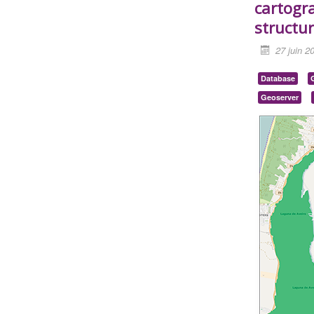
cartogra
structu
27 juin 2
Database
Geoserver