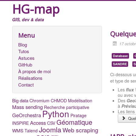
HG-map
GIS, dev & data
Quelque
Menu
17 octob
Blog
Tutos
Database
Astuces
GitHub
SANDRE
S
À propos de moi
Ci-dessous un
Réalisations
et type de se
Contact
Les
flux
ou avec v
Big data
Chromium
CHMOD
Modélisation
Des
Geo
à
Prévis
Mass sending
Recherche participative
Python
Les lien
GeOrchestra
Piratage
Quel
Géomatique
Access
INSPIRE
CSV
Joomla
Web scraping
WMS
Talend