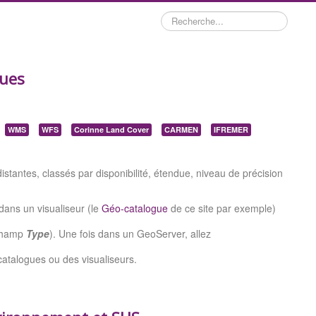
Rechercher
ques
WMS
WFS
Corinne Land Cover
CARMEN
IFREMER
stantes, classés par disponibilité, étendue, niveau de précision
dans un visualiseur (le
Géo-catalogue
de ce site par exemple)
champ
Type
). Une fois dans un GeoServer, allez
catalogues ou des visualiseurs.