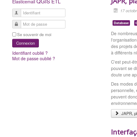
JAPR, p
QGIS
ETL
Elasticemail
17 octob
Identifiant
Database
Mot de passe
De nombreuses
Se souvenir de moi
l'organisation
Connexion
des projets d
à différents n
Identifiant oublié ?
Mot de passe oublié ?
C'est peut-êt
pouvant se d
doute une app
Des modes de 
personnelle, é
peuvent donc 
environneme
JAPR, pl
Interfa