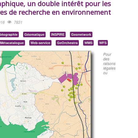
phique, un double intérêt pour les
res de recherche en environnement
016
7831
Géographie
Géomatique
INSPIRE
Geonetwork
Métacatalogue
Web-service
GeOrchestra
WMS
WFS
Pour
des
raisons
légales
ou