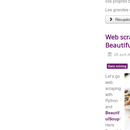
vos propres 
Les grandes é
Récupéra
Web scr
Beautif
25 avril 
Data mining
Let's go
web
scraping
with
Python
and
Beautif
ulSoup
!
Here