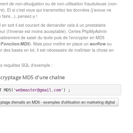
ent de non-divulgation
ou de non-utilisation frauduleuse (
non-
re
). Et si c'est vous qui transmettez les données (j'avoue ne
 faire...), pensez-y !
l en soit il est courant de demander cela à un prestataire
eur (l'inverse est moins acceptable). Certes PhpMyAdmin
ativement de saisir du texte puis de l'encrypter en MD5
r/Fonction/MD5
). Mais pour mettre en place un
worflow
ou
 des bases en lot, il est nécessaire de maîtriser la chose en
s requêtes SQL d'exemple :
e cryptage MD5 d'une chaîne
T MD5(
'webmaster@gmail.com
') ;
ptage d'emails en MD5 - exemples d'utilisation en marketing digital