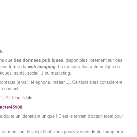
s
.
ons que
des données publiques
, disponibles librement sur des
t une forme de
web scraping
. La récupération automatique de
iques, santé, social...) ou marketing.
ntacts (email, téléphone, métier...). Certains sites considèrent
de contact.
URL bien lisible :
tacts/45988
s doute un identifiant unique ! C'est le terrain d'action idéal pour
t en modifiant le script final, vous pourrez sans doute l'adapter à