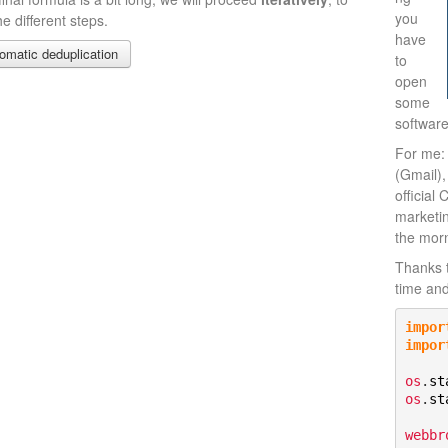
you
e different steps.
have
matic deduplication
to
open
some
software
For me:
(Gmail),
officia
marketin
the mor
Thanks t
time and
impor
impor
os
.
st
os
.
st
webbr