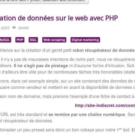
ation de données sur le web avec PHP
r 2023
94490
MySQL
PHP
SQL
Web scraping
Digital marketing
rience sur la création d'un gentil petit
robot récupérateur de donnée
il n'y a pas de mauvaises intentions de notre part, nous ne récupérer
 divers.
Il ne s'agit pas de piratage
ni d'aucune forme d'intrusion. Soi
d'ailleurs être utile pour de nombreuses tâches très honorables (statist
erons, dans cet exemple simple, sur un site contenant des données de co
nnuaire comme
vendeur
et mettent en avant la disponibilité de données 
son nom de domaine, mais prenons l'exemple d'une fiche de contact à l'
http://site-indiscret.com/con
'URL est très standard et
se termine par une chaîne numérique
. San
ot récupérateur de données.
er
ebmaster un peu pressé sera donc un bon cobaye pour notre 1
bot
. E