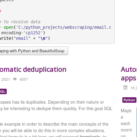
v
e to receive data
=
open
(
'C:/python_projects/webscraping/email.c
 encoding
=
'cp1252'
)
write
(
"email"
 + 
"
\n
"
)
ping with Python and BeautifulSoup
omatic deduplication
Auto
apps
r 2021
4557
16 
SQL
Python
tabases has its duplicates. Depending on their nature or
y be interesting to
dedupe
them quickly. For this goal SQL
Mayb
e
each
e example in order to describe the main concepts of the
morni
you will be able to do this in more complex situations.
ng
inal formula is a bit long, we will proceed
iteratively
, to