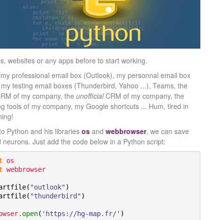
s, websites or any apps before to start working.
 my professional email box (Outlook), my personnal email box
 my testing email boxes (Thunderbird, Yahoo ...), Teams, the
l CRM of my company, the
unofficial
CRM of my company, the
g tools of my company, my Google shortcuts ... Hum, tired in
ning!
o Python and his libraries
os
and
webbrowser
, we can save
 neurons. Just add the code below in a Python script:
t
os
t
webbrowser
artfile
(
"outlook"
)
artfile
(
"thunderbird"
)
owser
.
open
(
'https://hg-map.fr/'
)