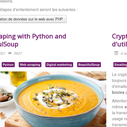
besoins.
tapes d'enfantement seront les suivantes :
tion de données sur le web avec PHP
aping with Python and
Cryp
ulSoup
d'uti
2021
5637
4 av
Python
Web scraping
Digital marketing
BeautifulSoup
Emailin
Le cryp
toujours
d'emails
brutes
Attentio
même
s
la tran
usage no
transme