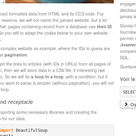
engagem
disclosu
xtract formatted data from HTML and its CCS code. For
jamais le
ty reasons, we will not name the parsed website, but a lot
Quoiqu'i
e that: pages containing record from a database use
their ID
fourniss
So you will to adapt the codes below to your own website
permet n
.
(
Insére
a complex website as example, where the IDs to guess are
comparer
rge
pagination
.
SQL.
 get the links to articles (with IDs in URLs) from all pages of
Quelque
, then we will store data in a CSV file, if interesting (we
). So we will do
a loop in a loop
, with a condition, but if
Voir l
ou want to parse is simpler (without pagination), you will not
 loop.
SELEC
and
receptacle
Cry
mporting some necessary libraries and creating the
e for our data.
import