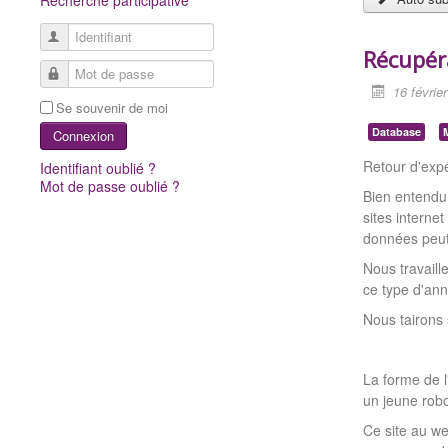
Recherche participative
Identifiant
Récupér
Mot de passe
16 févrie
Se souvenir de moi
Database
Connexion
Retour d'expé
Identifiant oublié ?
Mot de passe oublié ?
Bien entendu 
sites internet
données peut 
Nous travaill
ce type d'a
Nous tairons 
La forme de l
un jeune rob
Ce site au w