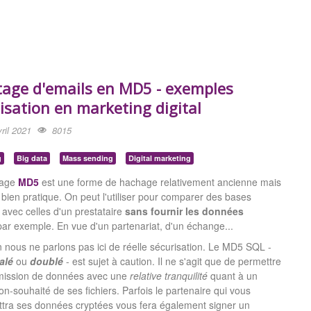
tage d'emails en MD5 - exemples
lisation en marketing digital
ril 2021
8015
g
Big data
Mass sending
Digital marketing
tage
MD5
est une forme de hachage relativement ancienne mais
 bien pratique. On peut l'utiliser pour comparer des bases
 avec celles d'un prestataire
sans fournir les données
par exemple. En vue d'un partenariat, d'un échange...
n nous ne parlons pas ici de réelle sécurisation. Le MD5 SQL -
alé
ou
doublé
- est sujet à caution. Il ne s'agit que de permettre
smission de données avec une
relative tranquilité
quant à un
n-souhaité de ses fichiers. Parfois le partenaire qui vous
ttra ses données cryptées vous fera également signer un