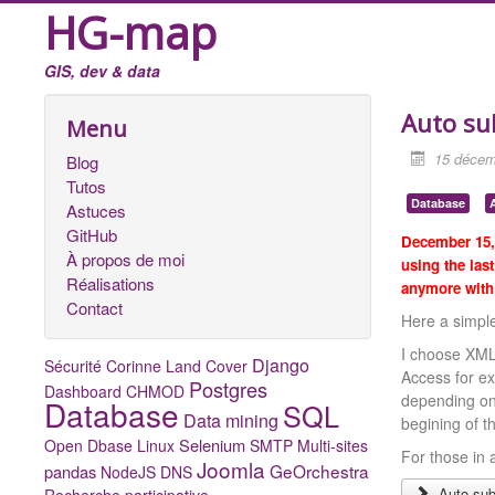
HG-map
GIS, dev & data
Auto su
Menu
15 décem
Blog
Tutos
Database
Astuces
GitHub
December 15, 
À propos de moi
using the las
Réalisations
anymore with 
Contact
Here a simple
I choose XML 
Django
Sécurité
Corinne Land Cover
Access for ex
Postgres
Dashboard
CHMOD
depending on 
Database
SQL
Data mining
begining of t
Selenium
Open Dbase
Linux
SMTP
Multi-sites
For those in 
Joomla
GeOrchestra
pandas
NodeJS
DNS
Auto sub