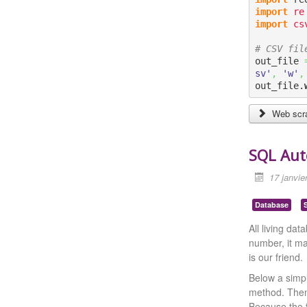
import
re
import
cs
# CSV fil
out_file 
sv'
,
'w'
,
out_file.
Web scra
SQL Aut
17 janvie
Database
All living da
number, it ma
is our friend.
Below a simpl
method. Then 
Because the f