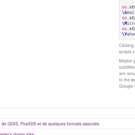
os
.
st
\G
mai
os
.
st
\M
icr
os
.
st
\Y
aho
Clicking
scripts 
Maybe y
subtilit
are
rec
to the
o
Google 
 de QGIS, PostGIS et de quelques formats associés
ter's doggy joke