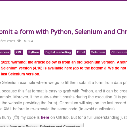
bmit a form with Python, Selenium and C
bre 2023
10724
Access
XML
Python
Digital marketing
Excel
Selenium
Chromiu
2023: warning: the article below is from an old Selenium version. Anoth
t Selenium version (4.16) is
available
here
(go
to the bottom)
! We do not
last Selenium version.
 Selenium example where we go to fill then submit a form from data pr
because this flat format is easy to
grab
with Python, and it can be crea
ample. Morever, if the auto-submit crashs during the execution (it is p
the website providing the form), Chromium will stop on the last recor
he XML before to re-execute the same code (to avoid duplicates).
a hurry (🧐) my code is
here
on GitHub. But for a full understanding jus
mit a form with Python, Selenium and Chromium