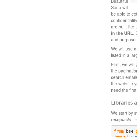
Beautiful
Soup will
be able to e
confidentiali
are built lik
in the URL
. 
and purposes
We will use 
listed in a la
First, we will
the pagination
search emails
the website y
need the first
Libraries 
We start by i
receptacle
fil
from
 bs4 
import