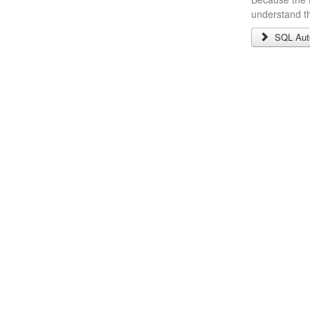
understand th
SQL Auto