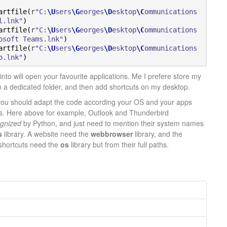
artfile
(
r
"C:
\U
sers
\G
eorges
\D
esktop
\C
ommunications
l.lnk"
)
artfile
(
r
"C:
\U
sers
\G
eorges
\D
esktop
\C
ommunications
osoft Teams.lnk"
)
artfile
(
r
"C:
\U
sers
\G
eorges
\D
esktop
\C
ommunications
o.lnk"
)
 into will open your favourite applications. Me I prefere store my
in a dedicated folder, and then add shortcuts on my desktop.
ou should adapt the code according your OS and your apps
ies. Here above for example, Outlook and Thunderbird
ognized
by Python, and just need to mention their system names
s
library. A website need the
webbrowser
library, and the
shortcuts need the
os
library but from their full paths.